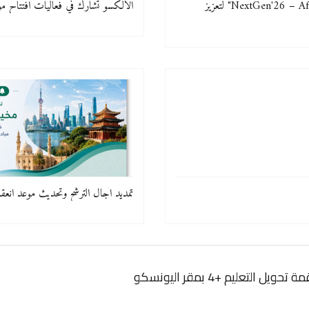
الألكسو تستضيف فعاليات تظاهرة "NextGen'26 – Africa EdTech & Innovation Hub" لتعزيز
الألكسو تشارك في فعاليات افتتاح موس
تمديد آجال الترشح وتحديث موعد انعقاد
التعليم +4 بمقر اليونسكو