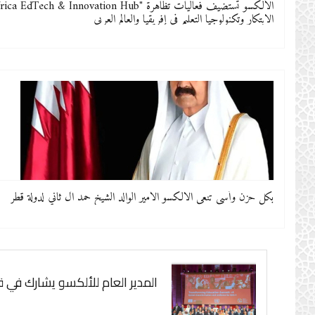
الابتكار وتكنولوجيا التعليم في إفريقيا والعالم العربي
بكل حزن وأسى تنعى الالكسو الأمير الوالد الشيخ حمد آل ثاني لدولة قطر
المدير العام للألكسو يشارك في قمة تحويل 