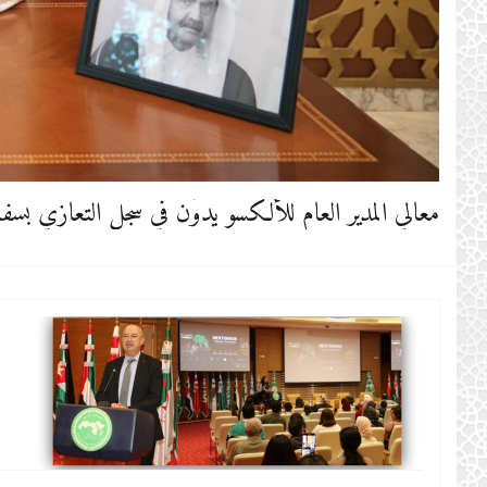
معالي المدير العام للألكسو يدوّن في سجل التعازي بسف