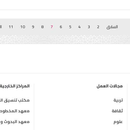
السابق
2
3
4
5
6
7
8
9
10
11
ال
مجالات العمل
المراكز الخارجية
تربية
مكتب تنسيق الت
ثقافة
معهد المخطوطات
علوم
معهد البحوث وال