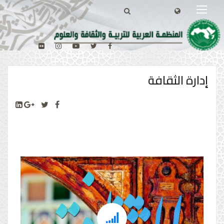
إدارة الثقافة
Product Design
Successful businesses have many things in common,
today we’ll look at the big ‘R’of recognitional advertising