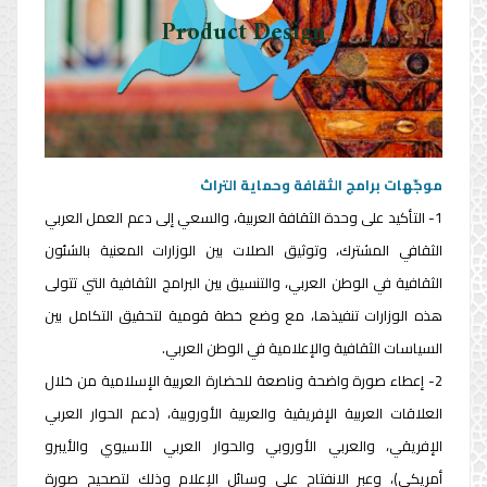
network may help.
Product Design
Recognition can be illustrated by two individuals entering
a crowded room at a party.
موجّهات برامج الثقافة وحماية التراث
1- التأكيد على وحدة الثقافة العربية، والسعي إلى دعم العمل العربي
الثقافي المشترك، وتوثيق الصلات بين الوزارات المعنية بالشئون
الثقافية في الوطن العربي، والتنسيق بين البرامج الثقافية التي تتولى
هذه الوزارات تنفيذها، مع وضع خطة قومية لتحقيق التكامل بين
السياسات الثقافية والإعلامية في الوطن العربي.
2- إعطاء صورة واضحة وناصعة للحضارة العربية الإسلامية من خلال
العلاقات العربية الإفريقية والعربية الأوروبية، (دعم الحوار العربي
الإفريقي، والعربي الأوروبي والحوار العربي الآسيوي والأيبرو
أمريكي)، وعبر الانفتاح على وسائل الإعلام وذلك لتصحيح صورة