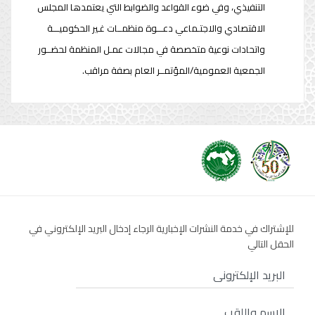
التنفيذي، وفي ضوء القواعد والضوابط التي يعتمدها المجلس
الاقتصادي والاجتـماعي دعـــوة منظمــات غـير الحكوميـــة
واتحادات نوعية متخصصة في مجالات عمـل المنظمة لحضــور
الجمعية العمومية/المؤتمــر العام بصفة مراقب.
للإشتراك في خدمة النشرات الإخبارية الرجاء إدخال البريد الإلكتروني في
الحقل التالي