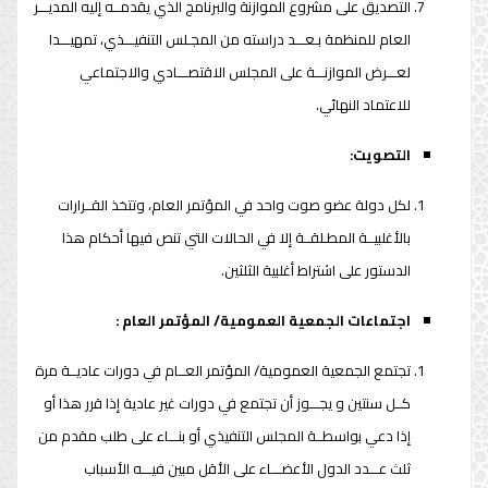
التصديق على مشروع الموازنة والبرنامج الذي يقدمــه إليه المديـــر
العام للمنظمة بـعـــد دراسته من المجـلس التنفيـــذي، تمهيـــدا
لعـــرض الموازنـــة على المجلس الاقتصـــادي والاجتماعي
للاعتماد النهائي.
التصويت:
لكل دولة عضو صوت واحد في المؤتمر العام، وتتخذ القــرارات
بالأغلبيــة المطـلقــة إلا في الحالات التي تنص فيها أحكام هذا
الدستور على اشتراط أغلبية الثلثين.
اجتماعات الجمعية العمومية/ المؤتمر العام :
تجتمع الجمعية العمومية/ المؤتمر العــام في دورات عاديــة مرة
كــل سنتين و يجـــوز أن تجتمع في دورات غير عادية إذا قرر هذا أو
إذا دعي بواسطــة المجلس التنفيذي أو بنـــاء على طلب مقدم من
ثلث عـــدد الدول الأعضـــاء على الأقل مبين فيـــه الأسباب