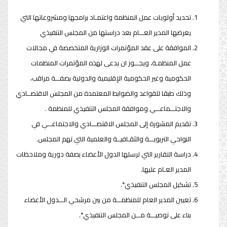
تحديد أولويات عمل المنظمة واعتمـاد برامجها ومشروعاتها التي
يعرضها المدير العـــام بعد دراستها من المجلس التنفيذي
الموافقة على عقد المؤتمرات الوزارية المتخصصة في مجالات
عمل المنظمـة، ويجـــوز ان يدعى لهذه المؤتمرات المنظمات
الحكومية وغير الحكومية الإقليمية والدولية بصفـــة مراقب،
وذلك طبقا للقواعد والضوابط المعتمدة من المجلس الاقتصــادي
والاجتـــماعـــي وموافقة المجلس التنفيذي للمنظمة .
تقديم المشورة إلى المجلس الاقتصـــادي والاجتماعـــي في
النواحي التربويـــة والثقـافيــة والعلمية التي تهم المجلس.
دراسة التقارير التي ترسلها الدول الأعضاء بصفة دورية وملاحظات
المدير العـام عليها.
تشكيل المجلس التنفيذي*.
تعيين المدير العام للمنظمـــة من بين مرشحي الـــدول الأعضاء
بناء على توصيـــة مـــن المجلس التنفيذي*.