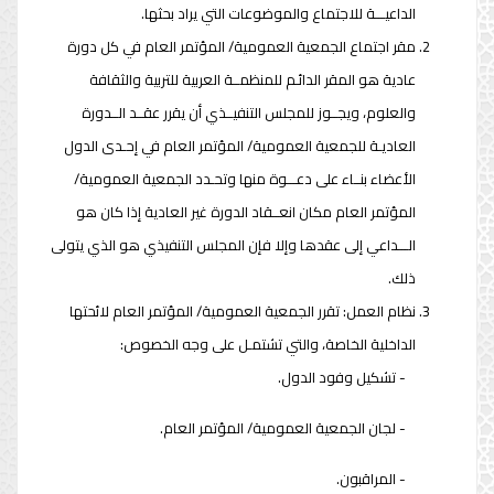
الداعيـــة للاجتماع والموضوعات التي يراد بحثها.
مقر اجتماع الجمعية العمومية/ المؤتمر العام في كل دورة
عادية هو المقر الدائـم للمنظمــة العربية للتربية والثقافة
والعلوم، ويجــوز للمجلس التنفيــذي أن يقرر عقــد الــدورة
العاديـة للجمعية العمومية/ المؤتمر العام في إحـدى الدول
الأعضاء بنــاء على دعـــوة منها وتحـدد الجمعية العمومية/
المؤتمر العام مكان انعــقاد الدورة غير العادية إذا كان هو
الـــداعي إلى عقدها وإلا فإن المجلس التنفيذي هو الذي يتولى
ذلك.
نظام العمل: تقرر الجمعية العمومية/ المؤتمر العام لائحتها
الداخلية الخاصة، والتي تشتمـل على وجه الخصوص:
- تشكيل وفود الدول.
- لجان الجمعية العمومية/ المؤتمر العام.
- المراقبون.