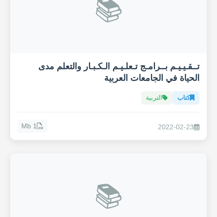
📚
تــقـيـيـم بــرامـج تـعلـيـم الـكـبـار والتعلم مدى
الحياة في الجامعات العربية
كتاب
التربية
1 Mb
2022-02-23
📚