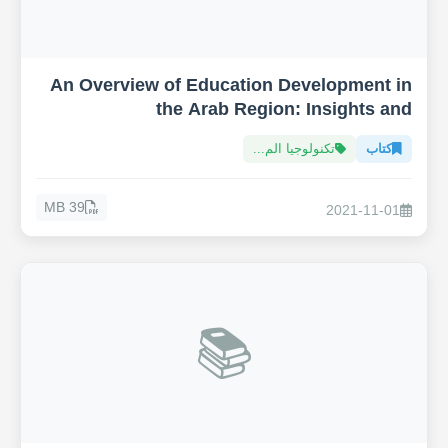
An Overview of Education Development in
the Arab Region: Insights and
Recommendations towards Sustainable
كتاب
تكنولوجيا الم...
Development Goals (SDGs)
39 MB
2021-11-01
📚