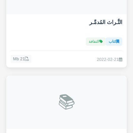
التُّـراث المُدمَّـر
كتاب
الثقافة
21 Mb
2022-02-21
📚