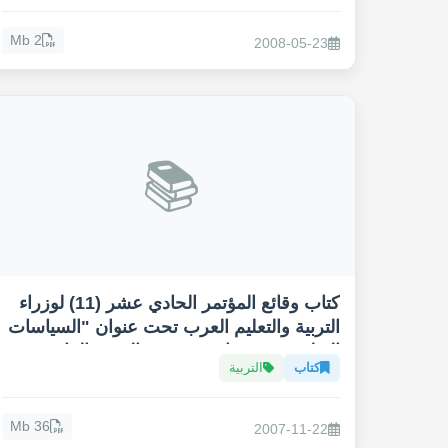
2 Mb
2008-05-23
📚
كتاب وقائع المؤتمر الحادي عشر (11) لوزراء
التربية والتعليم العرب تحت عنوان "السياسات
التعليمية ودورها في تحقيق الهدف الرابع من
كتاب
التربية
أهداف التنمية المستدامة، التعليم 2030"
36 Mb
2007-11-22