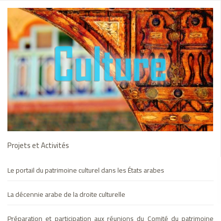
Améliorer la qualité de l’éducation et intégrer l’enseignement
préscolaire à l’échelle éducative
Technologie et éducation des adultes
La Décennie Arabe de l'Alphabétisation
اجتماع اللجان الاستشارية الدائمة
تحسين جودة أداء الإدارة التربوية رقميًا في حالات الطوارئ والأزمات
Projets et Activités
الشبكة العربية للطفولة المبكرة
Le portail du patrimoine culturel dans les États arabes
إدراج مفاهيم التربية البيئية في مناهج مرحلة التربية قبل المدرسية
La décennie arabe de la droite culturelle
البرنامج العربي للرعاية الشاملة لذوي اضطراب طيف التوحّد
Préparation et participation aux réunions du Comité du patrimoine