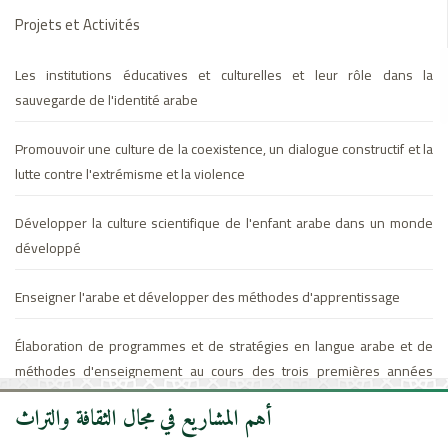
Projets et Activités
Les institutions éducatives et culturelles et leur rôle dans la
sauvegarde de l'identité arabe
Promouvoir une culture de la coexistence, un dialogue constructif et la
lutte contre l'extrémisme et la violence
Développer la culture scientifique de l'enfant arabe dans un monde
développé
Enseigner l'arabe et développer des méthodes d'apprentissage
Élaboration de programmes et de stratégies en langue arabe et de
méthodes d'enseignement au cours des trois premières années
dans l'enseignement public et l'inclusion du programme
أهم المشاريع في مجال الثقافة والتراث
d'enseignement unifié en arabe et la promotion de la lecture en
arabe