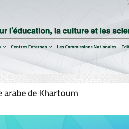
s
Centres Externes
Les Commissions Nationales
Edi
gue arabe de Khartoum