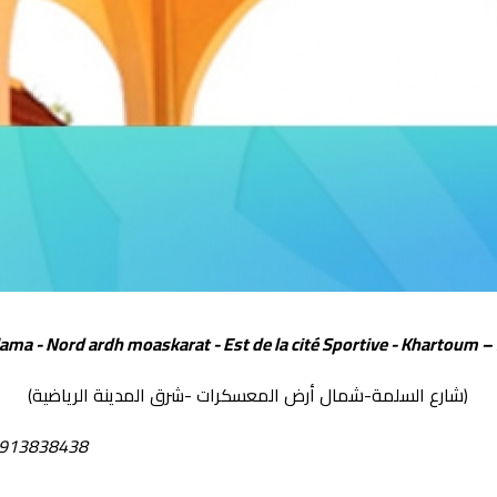
ama - Nord ardh moaskarat - Est de la cité Sportive - Khartoum 
(شارع السلمة-شمال أرض المعسكرات -شرق المدينة الرياضية)
 0913838438