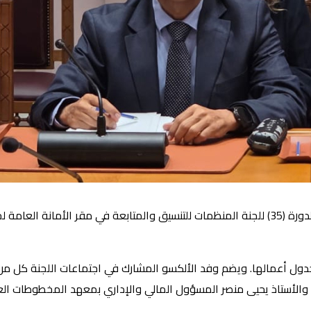
تشارك المنظمة العربية للتربية والثقافة والعلوم في اجتماعات الدورة (35) للجنة المنظمات للتنسيق 
جدول أعمالها. ويضم وفد الألكسو المشارك في اجتماعات اللجنة كل من ال
 والأستاذ يحيى منصر المسؤول المالي والإداري بمعهد المخطوطات العر