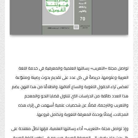
تواصل مجلة «التعريب» رسالتها العلمية والمعرفية في خدمة اللغة
العربية وعلومها، حريصةً في كل عدد على تقديم بحوث رصينة ومتنوّعة
تعكس ثراء الحقول اللغوية واتساع آفاقها. وانطلاقًا من هذا النهج، يضم
هذا العدد طائفة من الدراسات التي تتناول قضايا النحو والمعجم
والتعريب والترجمة، فضلًا عن شخصيات علمية أسهمت في إثراء هذه
المجالات، إيمانًا بوحدة المعرفة اللغوية وتكامل فروعها.
وإذ تواصل مجلة «التعريب» أداء رسالتها العلمية، فإنها تظلّ منفتحة على
كل بحث جاد يضيف إلى المعرفة العربية، ويسهم في تطوير اللغة العربية