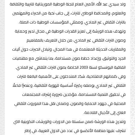
ولد سيدي عبد الله، الأمين العام للجنة الوطنية الموريتانية للتربية والثقافة
والعلوم، والمحافظ الوطني للتراث، إلى جانب نخبة من الخبراء والمهتمين
بالتراث الثقافي غير المادي، وممثلي المؤسسات الوطنية ذات الصلة.
وتهدف هذه الورشة إلى تعزيز القدرات الوطنية في مجال تدبير وحماية
وصون التراث الثقافي غير المادي، من خلال التعريف بالمفاهيم
والمقاربات الحديثة المعتمدة في هذا المجال، وتبادل الخبرات حول آليات
الجرد والتوثيق، وإعداد خطط صون مستدامة، بما يتماشى مع مقتضيات
اتفاقية اليونسكو لسنة 2003 الخاصة بصون التراث الثقافي غير المادي.
وفي كلماتهم الافتتاحية، شدّد المتدخلون على الأهمية البالغة للتراث
الثقافي غير المادي بوصفه ركيزة أساسية للهوية الثقافية، وعنصرًا فاعلًا
في تحقيق التنمية المستدامة، مؤكدين ضرورة إشراك المجتمعات
المحلية في جهود الحماية والصون، وضمان نقل هذا الموروث الثقافي
الغني إلى الأجيال القادمة.
وتندرج هذه الورشة ضمن سلسلة من الدورات والورشات التكوينية التي
تشرف عليها منظمة الألكسو في عدد من الدول العربية، في إطار