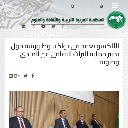
الألكسو تعقد في نواكشوط ورشة حول
تدبير حماية التراث الثقافي غير المادي
وصونه