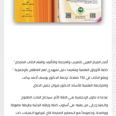
أصدر المركز العربي للتعريب والترجمة والتأليف والنشر الكتاب المترجَم
῎
كتابة الأوراق العلمية ونشرها: دليل تمهيدي لغير الناطقين بالإنجليزية
῞
.
ويقع الكتاب في 192 صفحة،
ترجمة الدكتور يوسف أحمد بركات
والمراجعة العلمية للأستاذ الدكتور مروان جميل الحلبي
عندما لا تكون الإنـجليزية هي اللغة الأم، سيحتاج الباحث الطموح
والـمبتدئ إلى من يعينه على أسلوب كتابة ورقته البحثية بطريقة مقبولة
وواضحة، وخصوصاً مع الـمعايير الصارمة التي تفرضها الـمجلات ذات