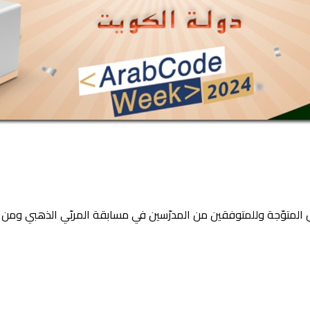
مدارس المتوّجة وللمتوفقين من المدرّسين في مسابقة المربّي الذهبي وم