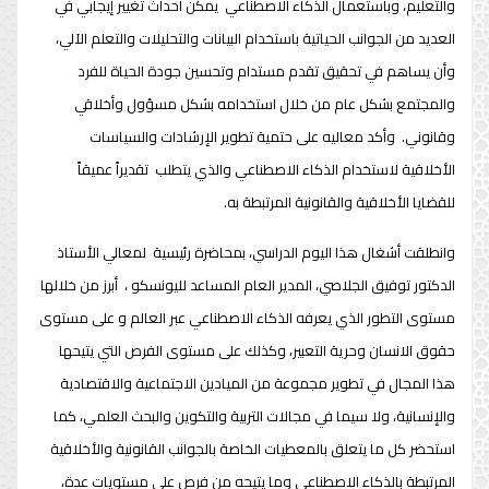
والتعليم، وباستعمال الذكاء الاصطناعي يمكن احداث تغيير إيجابي في
العديد من الجوانب الحياتية باستخدام البيانات والتحليلات والتعلم الآلي،
وأن يساهم في تحقيق تقدم مستدام وتحسين جودة الحياة للفرد
والمجتمع بشكل عام من خلال استخدامه بشكل مسؤول وأخلاقي
وقانوني. وأكد معاليه على حتمية تطوير الإرشادات والسياسات
الأخلاقية لاستخدام الذكاء الاصطناعي والذي يتطلب تقديراً عميقاً
للقضايا الأخلاقية والقانونية المرتبطة به.
وانطلقت أشغال هذا اليوم الدراسي، بمحاضرة رئيسية لمعالي الأستاذ
الدكتور توفيق الجلاصي، المدير العام المساعد لليونسكو ، أبرز من خلالها
مستوى التطور الذي يعرفه الذكاء الاصطناعي عبر العالم و على مستوى
حقوق الانسان وحرية التعبير، وكذلك على مستوى الفرص التي يتيحها
هذا المجال في تطوير مجموعة من الميادين الاجتماعية والاقتصادية
والإنسانية، ولا سيما في مجالات التربية والتكوين والبحث العلمي، كما
استحضر كل ما يتعلق بالمعطيات الخاصة بالجوانب القانونية والأخلاقية
المرتبطة بالذكاء الاصطناعي وما يتيحه من فرص على مستويات عدة،