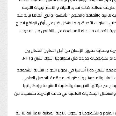
ريقة فعالة. كذلك تحديد الاليات و الاستراتيجيات اللازمة
 للتربية والثقافة والعلوم "الألكسو" والتي ألقاها نيابة عنه
لال السنوات الأخيرة، ونما بشكل كبير على أرض الواقع ليصبح
جهة التحديات من ذلك المساعدة على التقليص من الفجوات
شرية وحماية حقوق الإنسان من أجل التعاون الفعال بين
 تكنولوجيات جديدة مثل تكنولوجيا البلوك تشين وNFT.
امعة تشغل دوراً أساسياً في تطوير الكوادر الشابة الشغوفة
ماراتية في العديد من القطاعات الصناعية والخدمية. و تقدّم الجامعة 5 برامج في الدراسات العليا والماجستير والدكتوراه، مصمّمة للتحصيل العلمي
ع عبر هيئاتها التدريسية والطلابية المتنوعة وإمكانياتها
واستغلال الإمكانيات العلمية في خدمة البشرية، مستفيدة من
علوم والتكنولوجيا والبحوث باللجنة الوطنية الاماراتية للتربية