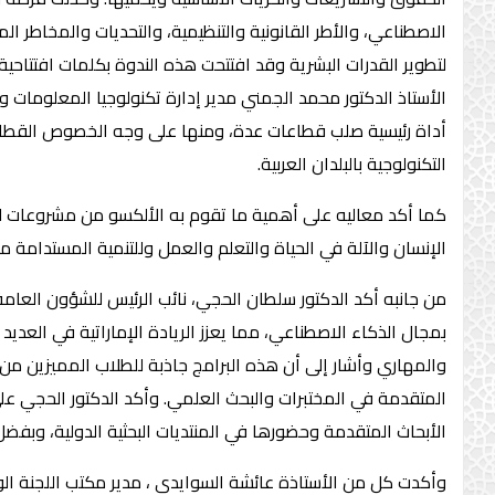
الاصطناعي، والأطر القانونية والتنظيمية، والتحديات والمخاطر ال
لتطوير القدرات البشرية وقد افتتحت هذه الندوة بكلمات افتتاحية ا
الأستاذ الدكتور محمد الجمني مدير إدارة تكنولوجيا المعلومات 
أداة رئيسية صلب قطاعات عدة، ومنها على وجه الخصوص القطاع 
التكنولوجية بالبلدان العربية.
كما أكد معاليه على أهمية ما تقوم به الألكسو من مشروعات لنش
الإنسان والآلة في الحياة والتعلم والعمل وللتنمية المستدامة من
من جانبه أكد الدكتور سلطان الحجي، نائب الرئيس للشؤون العامة
والمهاري وأشار إلى أن هذه البرامج جاذبة للطلاب المميزين من دا
المتقدمة في المختبرات والبحث العلمي. وأكد الدكتور الحجي عل
الأبحاث المتقدمة وحضورها في المنتديات البحثية الدولية، وبفض
وأكدت كل من الأستاذة عائشة السوايدي ، مدير مكتب اللجنة الوطنية ا