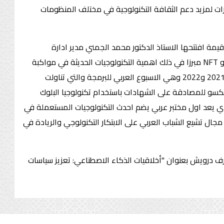
ات لمزيد دعم الثقافة التكنولوجية في مختلف المنظومات
ن خمسون مشارك (50)، يمثلون عدة مؤسسات جامعية وبحثية وذات العلاقة بالمجال لمتابعة 3 مداخلات قيمة افتتحها الاستاذ الدكتور محمد الجمني مدير ادارة
تكنولوجيا المعلومات والاتصال بالالكسو مقدما مشروعات الالكسو في مجال الذكاء الاصطناعي وتكنولوجيا البلوك تشين والميتافيرس و NFT مبرزا في ذلك اهمية التكنولوجيات الحديثة في مواكبة
التطورات الرقمية وخاصة اقحام الفئة الناشئة في غمار هذه التكنولوجيات وعلل بذلك اهمية التظاهرة التي قامت بها الالكسو في سنة 2021 و2022 وهي الاسبوع العربي للبرمجة والتي تناولت
سو للمصادقة على الشهادات باستخدام تكنولوجيا البلوك
ي يعد اول مختبر عربي يضم احدث التكنولوجيات المستعملة في
الرقمية وكذلك في مجال تشيع الشباب العربي على الابتكار التكنولوجي والريادة في
رف درويش بعنوان "أخلاقيات الذكاء الاصطناعي: تعزيز سياسات