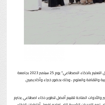
عقدت المنظمة العربية للتربية والثقافة والعلوم ندوة علمية حول استخدام تكنولوجيا الذكاء الاصطناعي في التعليم تحت عنوان "مستقبل التعليم بالذكاء الاصطناعي" يوم 25 سبتمبر 2023 بجامعة
لتربية والثقافة والعلوم ، وذلك بحضور خبراء وأكاديميين
ر والأدوات المتاحة لتقييم أفضل لتطوير ذكاء اصطناعي يحترم
 تهم التحديات الرئيسية التي تواجه تفعيل أخلاقيات الذكاء