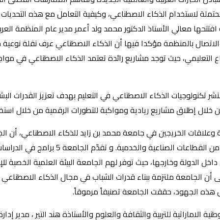
محتملة لاستخدام الذكاء الاصطناعي، وكيفية التعامل مع هذه التحديات بط
فتتحها معالي الأستاذ الدكتور محمد ولد أعمر مدير عام المنظمة العربية
والاتصال بالمنظمة مؤكدا فيها أن الذكاء الاصطناعي عرف نقلة نوعية خ
التعليمي، حيث توجد مشاريع رائدة تعتمد الذكاء الاصطناعي في موا
ر تكنولوجيات الذكاء الاصطناعي في التعليم بهدف تعزيز القدرات الب
 خلال إطلاق مشاريع ريادية ومواكبة للتطورات الرقمية من خلال استخدام
 وعلاقات الخريجين في جامعة محمد بن زايد للذكاء الاصطناعي، أن الج
بمجال الذكاء الاصطناعي، مما يعزز الريادة الإ
خل الدولة وخارجها، حيث توفر لهم الجامعة البيئة العلمية الخصبة للإبدا
ى أن الجامعة ملتزمة ببناء قدرات الشباب في مجال الذكاء الاصطناعي 
ل هذه الجهود، حققت الجامعة تصنيفاً مرموقاً.
لاماراتية للتربية والثقافة والعلوم والأستاذة هند التير ، مدير إدارة ال