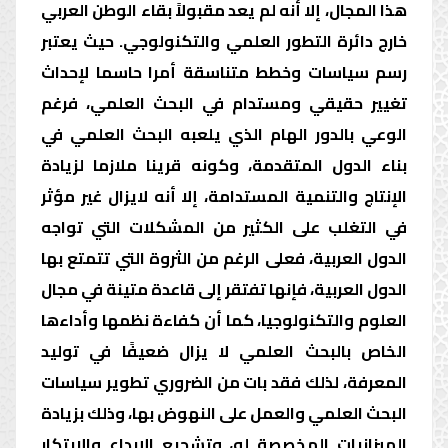
هذا المجال، إلا أنه لم يعد مقبولاً بقاء الوطن العربي
خارج دائرة التطور العلمي والتكنولوجي. حيث يعتبر
رسم سياسات وخطط متناسقة أمرا حاسما لإحداث
تغيير حقيقي ومستدام في البحث العلمي، فرغم
الوعي بالدور الهام الذي يلعبه البحث العلمي في
بناء الدول المتقدمة، وكونه قرينا ملازما لزيادة
الإنتاج والتنمية المستدامة، إلا أنه لايزال غير مؤثر
في التغلب على الكثير من المشكلات التي تواجه
الدول العربية، فعلى الرغم من الثروة التي تتمتع بها
الدول العربية، فإنها تفتقر إلى قاعدة متينة في مجال
العلوم والتكنولوجيا، كما أن كفاءة نظمها وأداءها
الخاص بالبحث العلمي لا يزال ضعيفًا في توليد
المعرفة، لذلك فقد بات من الضروري تطوير سياسات
البحث العلمي والعمل على النهوض بها، وذلك بزيادة
الميزانيات المخصصة له، وتشجيع الإبداع والابتكار