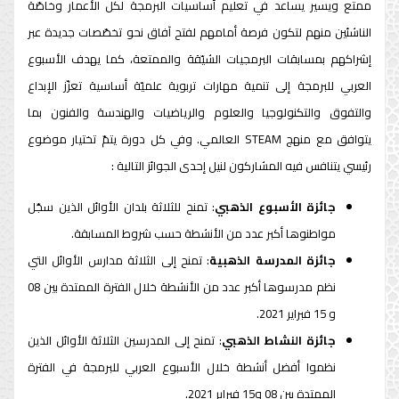
ممتع ويسير يساعد في تعليم أساسيات البرمجة لكل الأعمار وخاصّة
الناشئين منهم لتكون فرصة أمامهم لفتح آفاق نحو تخصّصات جديدة عبر
إشراكهم بمسابقات البرمجيات الشيّقة والممتعة، كما يهدف الأسبوع
العربي للبرمجة إلى تنمية مهارات تربوية علميّة أساسية تعزّز الإبداع
والتفوق والتكنولوجيا والعلوم والرياضيات والهندسة والفنون بما
يتوافق مع منهج STEAM العالمي. وفي كل دورة يتمّ تختيار موضوع
رئيسي يتنافس فيه المشاركون لنيل إحدى الجوائز التالية :
جائزة الأسبوع الذهبي
: تمنح للثلاثة بلدان الأوائل الذين سجّل
مواطنوها أكبر عدد من الأنشطة حسب شروط المسابقة.
جائزة المدرسة الذهبية
: تمنح إلى الثلاثة مدارس الأوائل التي
نظم مدرسوها أكبر عدد من الأنشطة خلال الفترة الممتدة بين 08
و 15 فبراير 2021.
جائزة النشاط الذهبي
: تمنح إلى المدرسين الثلاثة الأوائل الذين
نظموا أفضل أنشطة خلال الأسبوع العربي للبرمجة في الفترة
الممتدة بين 08 و15 فبراير 2021.