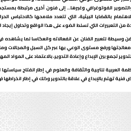
لتصوير الفوتوغرافي وغيرها... إلى فنون أخرى مرتبطة بمستجدات
هتمام بالقضايا البيئية، التي تتعدد ملامحها كالاحتباس الح
 من التعبيرات التي تسلط الضوء على هذا الواقع وتحاول إيجاد ال
فن وسيطة لتعبير الفنان عن انفعالاته وانعكاسا لما يشاهده ف
عالجتها ورفع مستوى الوعي بها عبر كل السبل والمجالات ومنه
تدوير تجمع بين الإبداع وإعادة التدوير، بالاعتماد على المواد ال
ة العربية للتربية والثقافة والعلوم في إطار انفتاح سياستها ال
فنية تهتم بالإبداع في علاقة بالتدوير وذلك في إطار انخراطها في 