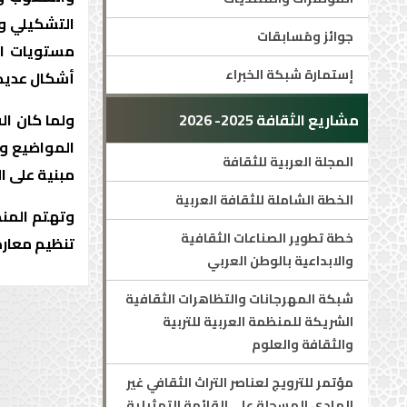
التشكيلي وا
جوائز ومُسابقات
مستويات الا
إستمارة شبكة الخبراء
أشكال عديدة
مشاريع الثقافة 2025- 2026
ولما كان ال
المواضيع وم
المجلة العربية للثقافة
مبنية على ال
الخطة الشاملة للثقافة العربية
وتهتم المنظم
خطة تطوير الصناعات الثقافية
تنظيم معارض 
والابداعية بالوطن العربي
شبكة المهرجانات والتظاهرات الثقافية
الشريكة للمنظمة العربية للتربية
والثقافة والعلوم
مؤتمر للترويج لعناصر التراث الثقافي غير
المادي المسجلة على القائمة التمثيلية