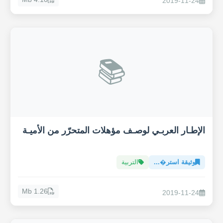
2019-11-24
📚
الإطـار العربـي لوصـف مؤهلات المتحرّر من الأميـة
وثيقة استر�...
التربية
1.26 Mb
2019-11-24