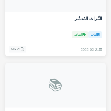
التُّـراث المُدمَّـر
كتاب
الثقافة
21 Mb
2022-02-21
📚