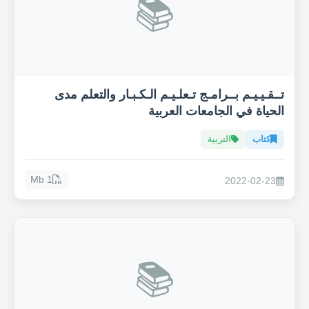
📚
تــقـيـيـم بــرامـج تـعلـيـم الـكـبـار والتعلم مدى
الحياة في الجامعات العربية
كتاب
التربية
1 Mb
2022-02-23
📚