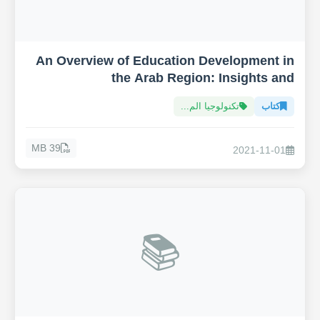
An Overview of Education Development in
the Arab Region: Insights and
Recommendations towards Sustainable
كتاب
تكنولوجيا الم...
Development Goals (SDGs)
39 MB
2021-11-01
📚