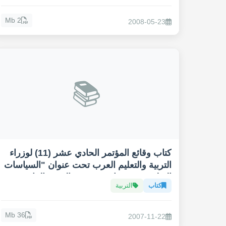
2 Mb
2008-05-23
📚
كتاب وقائع المؤتمر الحادي عشر (11) لوزراء
التربية والتعليم العرب تحت عنوان "السياسات
التعليمية ودورها في تحقيق الهدف الرابع من
كتاب
التربية
أهداف التنمية المستدامة، التعليم 2030"
36 Mb
2007-11-22