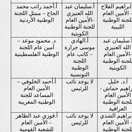
ابراهيم الفلاح
أ.سليمان عبد
أ.أحمد راتب محمد
 الأمين العام
الله العنيزي
الحاج – ممثل اللجنة
لجنة الوطنية
-الأمين العام
الوطنية الأردنية
الليبية
للجنة الوطنية
الكويتية
.سليمان عبد
أ.الهادي
د. محمود موعد –
الله العنيزي
موسى جرارة
أمين عام اللجنة
-الأمين العام
– كاتب عام
الوطنية الفلسطينية
لجنة الوطنية
اللجنة
الكويتية
الوطنية
التونسية
أ.د. خليل
لا يوجد نائب
أ.أحمد الخلوفي –
راهيم حماش -
للرئيس
الأمين العام
الأمين العام
المساعد للجنة
لجنة الوطنية
الوطنية المغربية
العراقية
ابراهيم الشدي
لا يوجد نائب
أ.فوزي عبد الظاهر
 الأمين العام
للرئيس
– الأمين العام
لجنة الوطنية
للشعبة القومية