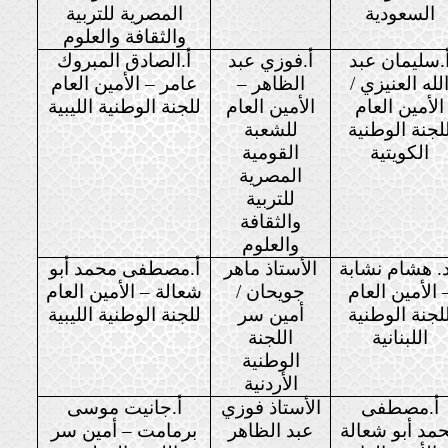
السعودية
المصرية للتربية
والثقافة والعلوم
.سليمان عبد
أ.فوزي عبد
أ.الصادق المبروك
لله العنيزي /
الظاهر –
عامر – الأمين العام
الأمين العام
الأمين العام
للجنة الوطنية الليبية
لجنة الوطنية
للشعبة
الكويتية
القومية
المصرية
للتربية
والثقافة
والعلوم
د. هشام نشابة
الأستاذ ماهر
أ.مصطفى محمد أبو
 الأمين العام
جويحان /
شعالة – الأمين العام
لجنة الوطنية
أمين سر
للجنة الوطنية الليبية
اللبنانية
اللجنة
الوطنية
الأردنية
أ.مصطفى
الأستاذ فوزي
أ.جانيت موسى
مد أبو شعالة
عبد الظاهر
برمامت – أمين سر