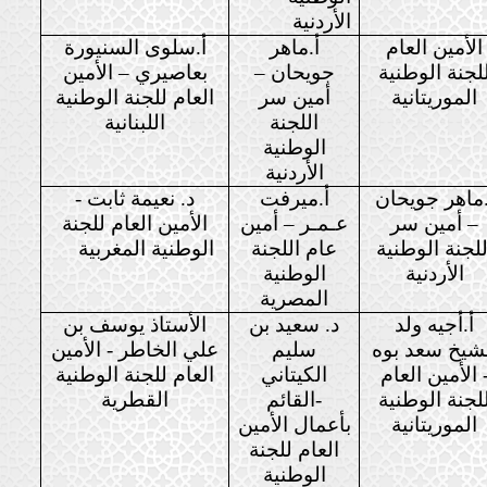
الأردنية
الأمين العام
أ.ماهر
أ.سلوى السنيورة
لجنة الوطنية
جويحان –
بعاصيري – الأمين
الموريتانية
أمين سر
العام للجنة الوطنية
اللجنة
اللبنانية
الوطنية
الأردنية
.ماهر جويحان
أ.ميرفت
د. نعيمة ثابت -
– أمين سر
عـمـر – أمين
الأمين العام للجنة
للجنة الوطنية
عام اللجنة
الوطنية المغربية
الأردنية
الوطنية
المصرية
أ.أجيه ولد
د. سعيد بن
الأستاذ يوسف بن
شيخ سعد بوه
سليم
علي الخاطر - الأمين
 الأمين العام
الكيتاني
العام للجنة الوطنية
لجنة الوطنية
-القائم
القطرية
الموريتانية
بأعمال الأمين
العام للجنة
الوطنية